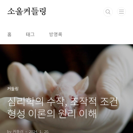
본문 바로가기
소울커들링
홈
태그
방명록
커들링
심리학의 수작, 조작적 조건
형성 이론의 원리 이해
by 커들러
2024. 1. 20.