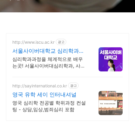
http://www.iscu.ac.kr
광고
서울사이버대학교 심리학과
2026 가을학기 신편입생
심리학과과정을 체계적으로 배우
는곳! 서울사이버대심리학과, 사이
버대 신입생 수 1위 장학금 지급 1
위, 학사 석사 박사 온라인복수학
위까지
http://sayinternational.co.kr
광고
영국 유학 세이 인터내셔널
영국 심리학 전공별 학위과정 컨설
팅 - 상담,임상,범죄심리 포함