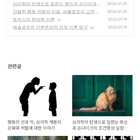
대한 이야기
심리학의 탄생으로 일컫는 왓슨과 손다이크의
(2)
2024.01.20
조건형성 실험의 여정
강렬한 행동 변화의 비밀, 파블로프의 고전적
(1)
2024.01.20
조건형성 이론
로저스의 현상학 이론
(0)
2024.01.19
(1)
매슬로우의 인본주의적 성격 이론 탐구
2024.01.19
(0)
관련글
행동의 선과 악, 심리학 개론의
심리학의 탄생으로 일컫는 왓슨
강화와 처벌에 대한 이야기
과 손다이크의 조건형성 실험의
여정