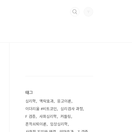
태그
심리학
맥락효과
응고이론
이더리움 #비트코인
심리검사 과정
F 검증
사회심리학
커들링
흔적쇠퇴이론
임상심리학
사회적 지지와 연결
악마효과
Z 검증