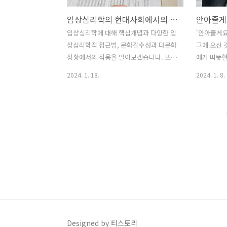
임상심리학의 현대사회에서의 중요성과 적용 및 임상심리사에 대한 이야기
임상심리학에 대해 핵심개념과 다양한 임
'안아줄게요
상심리학적 접근법, 문화감수성과 다문화
그에 오신 
상황에서의 적용을 알아보겠습니다. 또
에게 따뜻한
한, 현대 사회에서의 그 중요성과 다양한
는 곳입니다
2024. 1. 18.
2024. 1. 8.
분야에서의 실용적 적용을 하는 임상심리
위로가 되
사에 대해서도 살펴보겠습니다. 임상심리
에 대한 이
학을 통한 상담 및 치료의 전면에 서 있는
두가 행복하
이 학문의 핵심 원리와 실용적 가치에 대
누는 사회가
한 통찰력을 얻어보시길 바랍니다. 임상
과 편안함을
심리학의 핵심 개념 이 섹션에서는 임상
위로하고 
심리학의 핵심 개념을 탐험합니다. 상담
만들어가고자
과 치료에서의 기초가 되는 핵심 원리들,
(cuddli
그 중에서도 심리적 진단, 행동 치료, 그리
이야기하고,
고 인지행동치료와 같은 주요 접근 방식
대한 조언을
들을 자세히 살펴봅니다. 이를 통해 임상
뜻한 이야기
심리학이 현대 심리치료에 어떻게 뿌리내
짧은 시, 
Designed by 티스토리