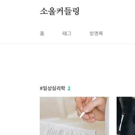
본문 바로가기
소울커들링
홈
태그
방명록
임상심리학
2