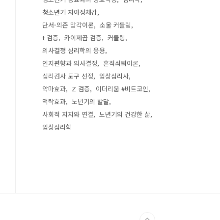
청소년기 자아정체감
단서-의존 망각이론
소울 커들링
t 검증
카이제곱 검증
커들링
의사결정 심리학의 응용
인지편향과 의사결정
흔적쇠퇴이론
심리검사 도구 선정
임상심리사
악마효과
Z 검증
이더리움 #비트코인
맥락효과
노년기의 발달
사회적 지지와 연결
노년기의 건강한 삶
임상심리학