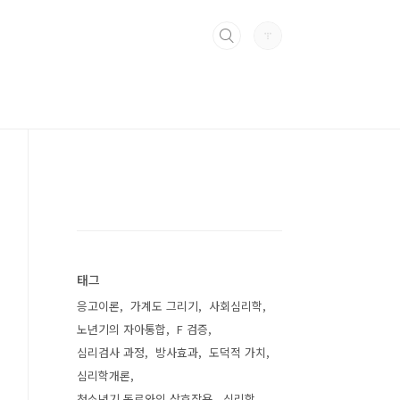
태그
응고이론
가계도 그리기
사회심리학
노년기의 자아통합
F 검증
심리검사 과정
방사효과
도덕적 가치
심리학개론
청소년기 동료와의 상호작용
심리학