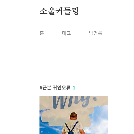
본문 바로가기
소울커들링
홈
태그
방명록
근본 귀인오류
1