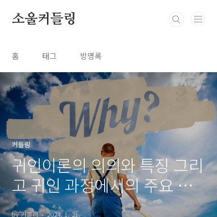
본문 바로가기
소울커들링
홈
태그
방명록
커들링
귀인이론의 의의와 특징 그리
고 귀인 과정에서의 주요 오
류
by 커들러
2024. 1. 21.