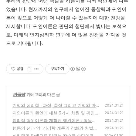
우리의 판단에 어떤 역할을 하는지를 여러 측면에서 다루
었습니다. 현재까지의 연구에서 얻어진 통찰력과 귀인이
론이 앞으로 어떻게 더 나아질 수 있는지에 대한 전망을
제시합니다. 귀인이론은 판단의 첨단에서 빛나는 보석으
로, 미래의 인지심리학 연구에 더 많은 진전을 가져올 것
으로 기대됩니다.
공감
구독하기
'
커들링
' 카테고리의 다른 글
기억의 심리학 : 과정, 측정 그리고 기억의 마
2024.01.21
법에 대한 이야기
귀인이론의 원인에 대한 3가지 차원 및 귀인에
(0)
2024.01.21
영향을 미치는 요인
합리적 행위이론과 계획된 행위이론 : 행동의
(0)
2024.01.21
심리학적 이해
행동의 선과 악, 심리학 개론의 강화와 처벌에
(0)
2024.01.21
대한 이야기
심리학의 탄생으로 일컫는 왓슨과 손다이크의
(2)
2024.01.20