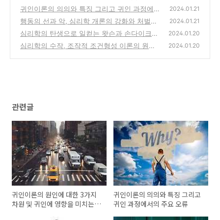
영향을 미치는 요인
귀인이론의 의의와 특징 그리고 귀인 과정에서
(0)
2024.01.21
의 주요 오류
행동의 선과 악, 심리학 개론의 강화와 처벌에
(0)
2024.01.21
대한 이야기
심리학의 탄생으로 일컫는 왓슨과 손다이크의
(2)
2024.01.20
조건형성 실험의 여정
심리학의 수작, 조작적 조건형성 이론의 원리
(1)
2024.01.20
이해
(0)
관련글
귀인이론의 원인에 대한 3가지
귀인이론의 의의와 특징 그리고
차원 및 귀인에 영향을 미치는
귀인 과정에서의 주요 오류
요인