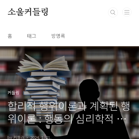
본문 바로가기
소울커들링
홈
태그
방명록
커들링
합리적 행위이론과 계획된 행
위이론 : 행동의 심리학적 이
해
by 커들러
2024. 1. 21.