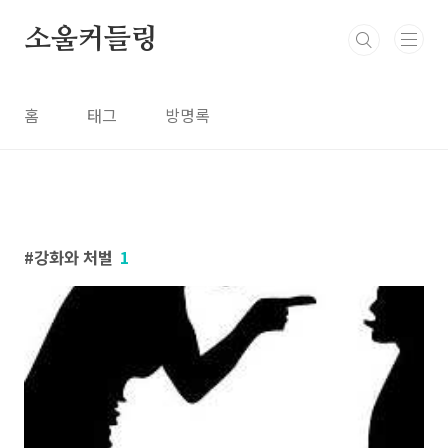
본문 바로가기
소울커들링
홈
태그
방명록
강화와 처벌
1